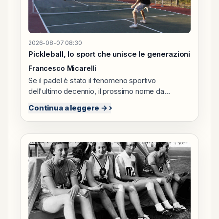
2026-08-07 08:30
Pickleball, lo sport che unisce le generazioni
Francesco Micarelli
Se il padel è stato il fenomeno sportivo
dell'ultimo decennio, il prossimo nome da
imparare potrebbe essere pickleball. Fino a pochi
Continua a leggere →
anni fa era una curiosità confinata a qualche
circolo americano, oggi riempie impianti, attira
investimenti e conquista un pubblico
sorprendentemente trasversale. Non è soltanto
una nuova disciplina di racchetta: è un modo
diverso di vivere lo sport, meno ossessionato
dalla prestazione e molto più orientato alla
partecipazione. La sua storia è singolare. Nato
negli Stati Uniti negli anni Sessanta quasi per
gioco, il pickleball è rimasto a lungo una pratica di