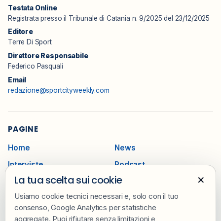
trasformare quattordici giorni di tennis in una
Testata Online
relazione con il pubblico lunga un anno e che ogni
Registrata presso il Tribunale di Catania n. 9/2025 del 23/12/2025
anno si rinnova. E cresce. Credits
Editore
foto:&nbsp;wimbledon.com
Terre Di Sport
Direttore Responsabile
Federico Pasquali
Email
redazione@sportcityweekly.com
PAGINE
Home
News
Interviste
Podcast
×
La tua scelta sui cookie
Sponsorizza
Contatti
Usiamo cookie tecnici necessari e, solo con il tuo
Redazione
Privacy e Cookie Policy
consenso, Google Analytics per statistiche
aggregate. Puoi rifiutare senza limitazioni e